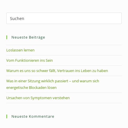
Pre
Es
to
Neueste Beiträge
clo
the
Loslassen lernen
sea
pan
Vom Funktionieren ins Sein
Warum es uns so schwer fällt, Vertrauen ins Leben zu haben
Was in einer Sitzung wirklich passiert – und warum sich
energetische Blockaden lösen
Ursachen von Symptomen verstehen
Neueste Kommentare