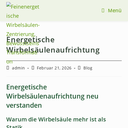
Menü
Zum
Inhalt
Energetische
springen
Wirbelsäulenaufrichtung
Beitrags-
Beitrag
Beitrags-
admin
Februar 21, 2026
Blog
Autor:
veröffentlicht:
Kategorie:
Energetische
Wirbelsäulenaufrichtung neu
verstanden
Warum die Wirbelsäule mehr ist als
Statik